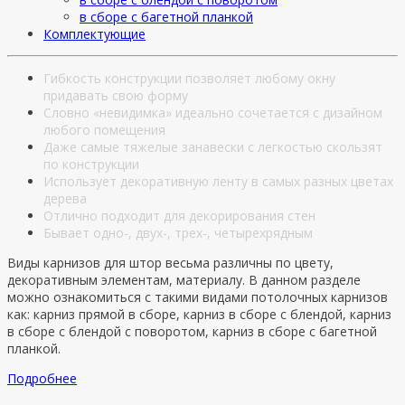
в сборе с багетной планкой
Комплектующие
Гибкость конструкции позволяет любому окну
придавать свою форму
Словно «невидимка» идеально сочетается с дизайном
любого помещения
Даже самые тяжелые занавески с легкостью скользят
по конструкции
Использует декоративную ленту в самых разных цветах
дерева
Отлично подходит для декорирования стен
Бывает одно-, двух-, трех-, четырехрядным
Виды карнизов для штор весьма различны по цвету,
декоративным элементам, материалу. В данном разделе
можно ознакомиться с такими видами потолочных карнизов
как: карниз прямой в сборе, карниз в сборе с блендой, карниз
в сборе с блендой с поворотом, карниз в сборе с багетной
планкой.
Подробнее