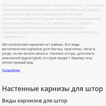
Металлические декоративные карнизы для штор — классика в
современном воплощении. Сдержанный элегантный дизайн,
разнообразие цветовых решений и комплектация
дополнительными аксессуарами принесли круглым карнизам
заслуженную популярность. В зависимости от гардин и
портьер и их композиции они способны воссоздать
атмосферу любого исторического стиля от античности до
современного.
Металлическим карнизам нет равных. Все виды
металлических карнизов долговечны, практичны, легки в
уходе, на них можно вешать тяжелые шторы, дополнить
уникальной фурнитурой, которая придаст Вашему окну
неповторимый вид.
Подробнее
Настенные карнизы для штор
Виды карнизов для штор