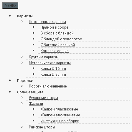
МЕНЮ
Карнизы
Потолочные карнизы
Прямой в сборе
В сборе с блендой
C блендой с поворотом
C багетной планкой
Комплектующие
Круглые карнизы
Металлические карнизы
Ковка D 16mm
Ковка D 25mm
Порожки
Пороги алюминиевые
Солнцезащита
Рулонные шторы
Жалюзи
Жалюзи пластиковые
Жалюзи алюминиевые
Инструкция по сборке
Римские шторы