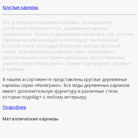
Круглые карнизы
Это усовершенствованная классика, пользующаяся
устойчивой популярностью. Деревянные карнизы
универсальны. Прелесть деревянных карнизов в том, что они
гармонично вписывающихся в интерьер, выполненный
в любом стиле, благодаря большому выбору цветовой
гаммы. Круглопалочные карнизы серии «Филиграно»
изготовлены из качественно материала. Круглопалочные
карнизы серии «Филигранно», бывают однорядные, двойные
и тройные.
В нашем ассортименте представлены круглые деревянные
карнизы серии «Филиграно». Все виды деревянных карнизов
имеют дополнительную фурнитуру и различные стили,
которые подойдут к любому интерьеру.
Подробнее
Металлические карнизы