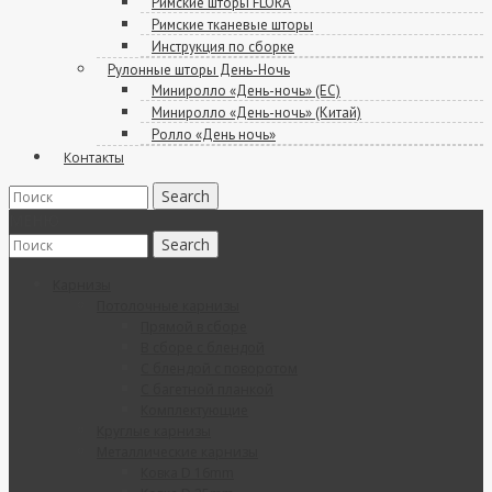
Римские шторы FLORA
Римские тканевые шторы
Инструкция по сборке
Рулонные шторы День-Ночь
Миниролло «День-ночь» (ЕС)
Миниролло «День-ночь» (Китай)
Ролло «День ночь»
Контакты
МЕНЮ
Карнизы
Потолочные карнизы
Прямой в сборе
В сборе с блендой
C блендой с поворотом
C багетной планкой
Комплектующие
Круглые карнизы
Металлические карнизы
Ковка D 16mm