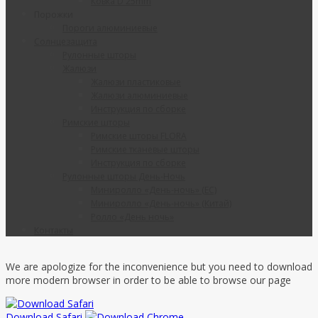
Ковка D 25mm
Порожки
Пороги алюминиевые
Солнцезащита
Рулонные шторы
Жалюзи
Жалюзи пластиковые
Жалюзи алюминиевые
Инструкция по сборке
Римские шторы
Римские шторы FLORA
Римские тканевые шторы
Инструкция по сборке
Рулонные шторы День-Ночь
Миниролло «День-ночь» (ЕС)
Миниролло «День-ночь» (Китай)
Ролло «День ночь»
Контакты
We are apologize for the inconvenience but you need to download
more modern browser in order to be able to browse our page
Download Safari