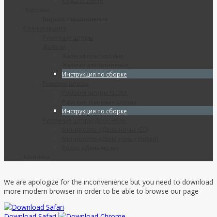
Ковка D 25mm
Порожки
Пороги алюминиевые
Солнцезащита
Рулонные шторы
Жалюзи
Жалюзи пластиковые
Жалюзи алюминиевые
Инструкция по сборке
Римские шторы
Римские шторы FLORA
Римские тканевые шторы
Инструкция по сборке
Рулонные шторы День-Ночь
Миниролло «День-ночь» (ЕС)
Миниролло «День-ночь» (Китай)
Ролло «День ночь»
Контакты
We are apologize for the inconvenience but you need to download
more modern browser in order to be able to browse our page
Download Safari