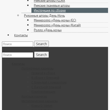
Римские шторы FLORA
Римские тканевые шторы
Инструкция по сборке
Рулонные шторы День-Ночь
Миниролло «День-ночь» (ЕС)
Миниролло «День-ночь» (Китай)
Ролло «День ночь»
Контакты
МЕНЮ
Карнизы
Потолочные карнизы
Прямой в сборе
В сборе с блендой
C блендой с поворотом
C багетной планкой
Комплектующие
Круглые карнизы
Металлические карнизы
Ковка D 16mm