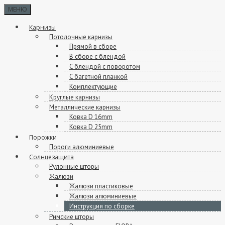
МЕНЮ
Карнизы
Потолочные карнизы
Прямой в сборе
В сборе с блендой
C блендой с поворотом
C багетной планкой
Комплектующие
Круглые карнизы
Металлические карнизы
Ковка D 16mm
Ковка D 25mm
Порожки
Пороги алюминиевые
Солнцезащита
Рулонные шторы
Жалюзи
Жалюзи пластиковые
Жалюзи алюминиевые
Инструкция по сборке
Римские шторы