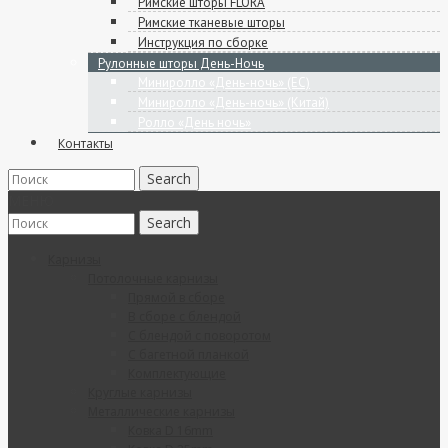
Римские шторы FLORA
Римские тканевые шторы
Инструкция по сборке
Рулонные шторы День-Ночь
Миниролло «День-ночь» (ЕС)
Миниролло «День-ночь» (Китай)
Ролло «День ночь»
Контакты
МЕНЮ
Карнизы
Потолочные карнизы
Прямой в сборе
В сборе с блендой
C блендой с поворотом
C багетной планкой
Комплектующие
Круглые карнизы
Металлические карнизы
Ковка D 16mm