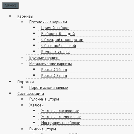
МЕНЮ
Карнизы
Потолочные карнизы
Прямой в сборе
В сборе с блендой
C блендой с поворотом
C багетной планкой
Комплектующие
Круглые карнизы
Металлические карнизы
Ковка D 16mm
Ковка D 25mm
Порожки
Пороги алюминиевые
Солнцезащита
Рулонные шторы
Жалюзи
Жалюзи пластиковые
Жалюзи алюминиевые
Инструкция по сборке
Римские шторы