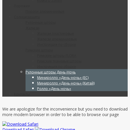
Ковка D 25mm
Порожки
Пороги алюминиевые
Солнцезащита
Рулонные шторы
Жалюзи
Жалюзи пластиковые
Жалюзи алюминиевые
Инструкция по сборке
Римские шторы
Римские шторы FLORA
Римские тканевые шторы
Инструкция по сборке
Рулонные шторы День-Ночь
Миниролло «День-ночь» (ЕС)
Миниролло «День-ночь» (Китай)
Ролло «День ночь»
Контакты
We are apologize for the inconvenience but you need to download
more modern browser in order to be able to browse our page
Download Safari